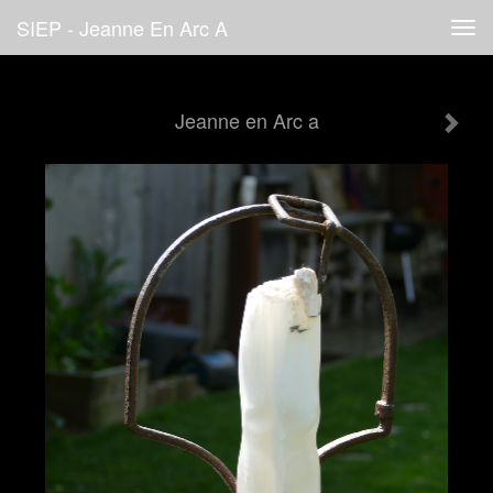
SIEP - Jeanne En Arc A
Tog
navi
Jeanne en Arc a